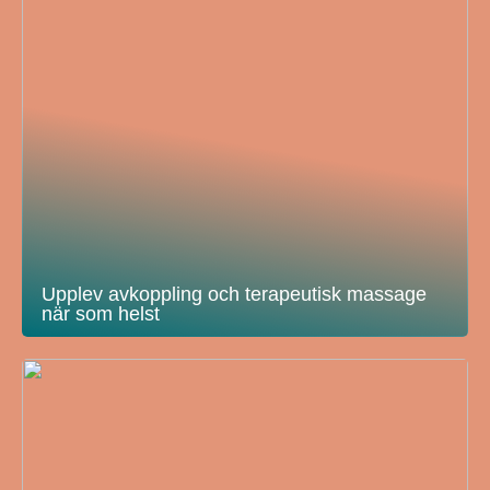
Upplev avkoppling och terapeutisk massage
när som helst