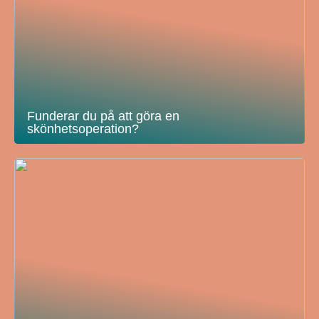
Funderar du på att göra en
skönhetsoperation?