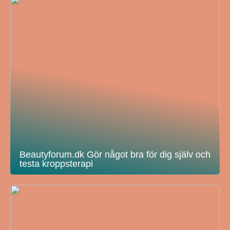
Beautyforum.dk Gör något bra för dig själv och
testa kroppsterapi