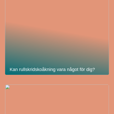
Kan rullskridskoåkning vara något för dig?