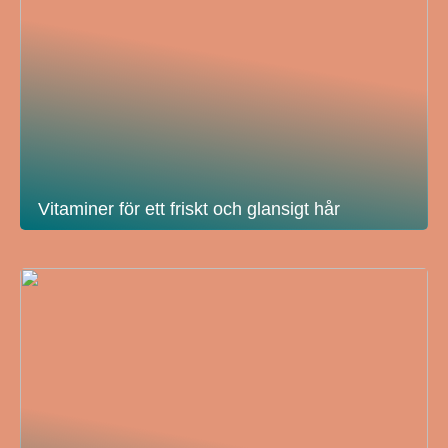
Vitaminer för ett friskt och glansigt hår