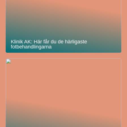
Klinik AK: Här får du de härligaste
fotbehandlingarna