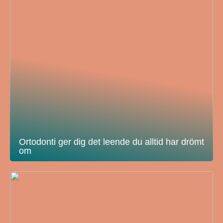
Ortodonti ger dig det leende du alltid har drömt
om