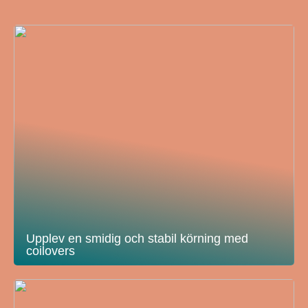
Upplev en smidig och stabil körning med
coilovers