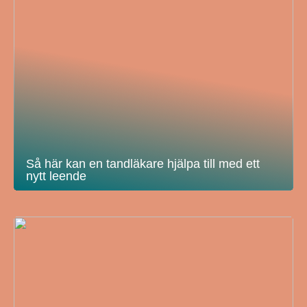
Så här kan en tandläkare hjälpa till med ett
nytt leende