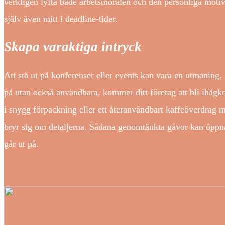
verkligen lyfta både arbetsmoralen och den personliga moti
själv även mitt i deadline-tider.
Skapa varaktiga intryck
Att stå ut på konferenser eller events kan vara en utmaning.
på utan också användbara, kommer ditt företag att bli ihåg
i snygg förpackning eller ett återanvändbart kaffeöverdrag m
bryr sig om detaljerna. Sådana genomtänkta gåvor kan öppna u
går ut på.