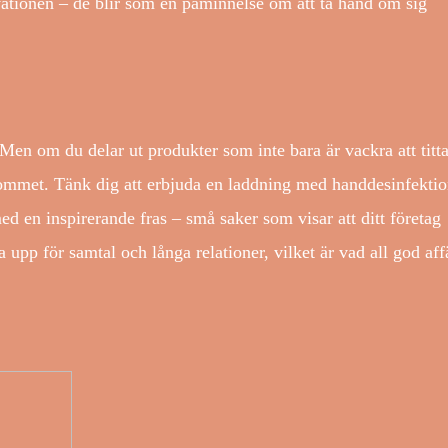
vationen – de blir som en påminnelse om att ta hand om sig
 Men om du delar ut produkter som inte bara är vackra att titt
kommet. Tänk dig att erbjuda en laddning med handdesinfekti
ed en inspirerande fras – små saker som visar att ditt företag
pp för samtal och långa relationer, vilket är vad all god aff