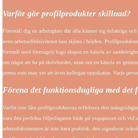
Varför gör profilprodukter skillnad?
Föreställ dig en arbetsplats där alla känner sig delaktiga och
även arbetseffektiviteten kan skjuta i höjden. Profilprodukte
föremål med företagets logo skapas en känsla av samhörighet
om något att ha på skrivbordet, utan om en känsla av geme
penna som man vet att även kollegan uppskattar. Varje person
Förena det funktionsdugliga med det 
Varför inte låta profilprodukterna reflektera den mångsidigh
vara den perfekta följeslagaren både på yogapasset och vid 
arbetsdokumenten är inte bara praktisk, den signalerar också 