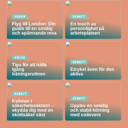
VANOR
DEBATT
Flyg till London: Din
En touch av
guide till en smidig
personlighet på
och spännande resa
arbetsplatsen
HÄLSA
DEBATT
Tips för att hålla
igång
Elcykel även för den
träningsrutinen
aktiva
DEBATT
DEBATT
Kvinnor i
säkerhetssektorn –
Upplev en smidig
skydda dig med en
och stabil körning
skottsäker väst
med coilovers