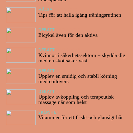
HÄLSA
16/10/2023
Tips för att hålla igång träningsrutinen
DEBATT
18/08/2023
Elcykel även för den aktiva
DEBATT
09/05/2023
Kvinnor i säkerhetssektorn – skydda dig
med en skottsäker väst
DEBATT
03/05/2023
Upplev en smidig och stabil körning
med coilovers
DEBATT
01/05/2023
Upplev avkoppling och terapeutisk
massage när som helst
SKÖNHET
18/03/2023
Vitaminer för ett friskt och glansigt hår