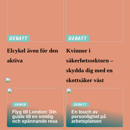
DEBATT
DEBATT
Elcykel även för den
Kvinnor i
aktiva
säkerhetssektorn –
skydda dig med en
skottsäker väst
VANOR
DEBATT
Flyg till London: Din
En touch av
guide till en smidig
personlighet på
och spännande resa
arbetsplatsen