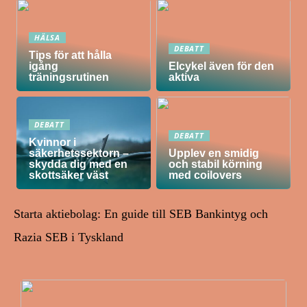
HÄLSA
DEBATT
Tips för att hålla
igång
Elcykel även för den
träningsrutinen
aktiva
DEBATT
DEBATT
Kvinnor i
säkerhetssektorn –
Upplev en smidig
skydda dig med en
och stabil körning
skottsäker väst
med coilovers
Starta aktiebolag: En guide till SEB Bankintyg och
Razia SEB i Tyskland