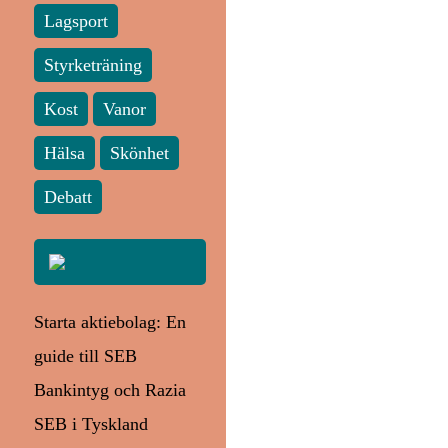
Lagsport
Styrketräning
Kost
Vanor
Hälsa
Skönhet
Debatt
Starta aktiebolag: En
guide till SEB
Bankintyg och Razia
SEB i Tyskland