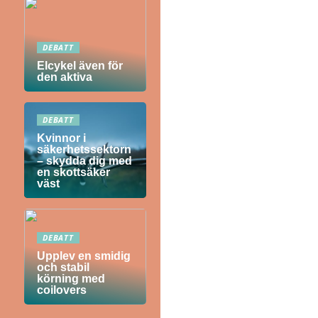
DEBATT
Elcykel även för
den aktiva
DEBATT
Kvinnor i
säkerhetssektorn
– skydda dig med
en skottsäker
väst
DEBATT
Upplev en smidig
och stabil
körning med
coilovers