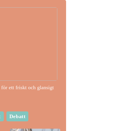
för ett friskt och glansigt
t
Debatt