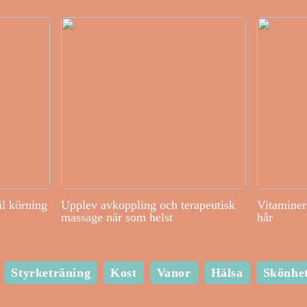
il körning
Upplev avkoppling och terapeutisk
Vitaminer 
massage när som helst
hår
Styrketräning
Kost
Vanor
Hälsa
Skönhe