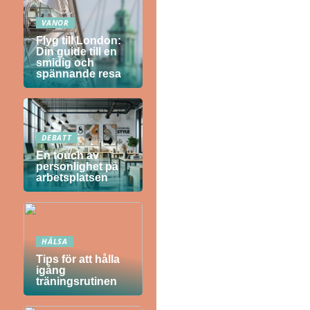
VANOR
Flyg till London:
Din guide till en
smidig och
spännande resa
DEBATT
En touch av
personlighet på
arbetsplatsen
HÄLSA
Tips för att hålla
igång
träningsrutinen