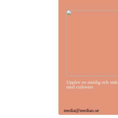
Upplev en smidig och stab
med coilovers
media@mediao.se