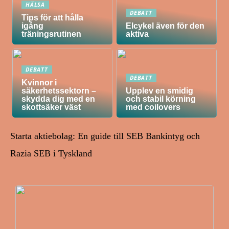
HÄLSA
DEBATT
Tips för att hålla
igång
Elcykel även för den
träningsrutinen
aktiva
DEBATT
DEBATT
Kvinnor i
säkerhetssektorn –
Upplev en smidig
skydda dig med en
och stabil körning
skottsäker väst
med coilovers
Starta aktiebolag: En guide till SEB Bankintyg och
Razia SEB i Tyskland