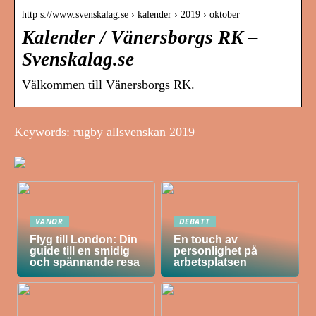
http s://www.svenskalag.se › kalender › 2019 › oktober
Kalender / Vänersborgs RK –
Svenskalag.se
Välkommen till Vänersborgs RK.
Keywords: rugby allsvenskan 2019
VANOR
DEBATT
Flyg till London: Din
En touch av
guide till en smidig
personlighet på
och spännande resa
arbetsplatsen