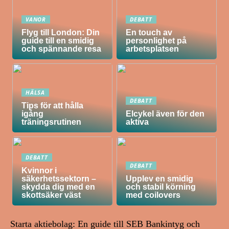
VANOR
DEBATT
Flyg till London: Din
En touch av
guide till en smidig
personlighet på
och spännande resa
arbetsplatsen
HÄLSA
DEBATT
Tips för att hålla
igång
Elcykel även för den
träningsrutinen
aktiva
DEBATT
DEBATT
Kvinnor i
säkerhetssektorn –
Upplev en smidig
skydda dig med en
och stabil körning
skottsäker väst
med coilovers
Starta aktiebolag: En guide till SEB Bankintyg och