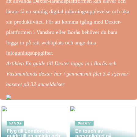
att använda Dexter-lärandeplattformen kan elever och
lärare få en smidig digital inlärningsupplevelse och öka
sin produktivitet. För att komma igång med Dexter-
plattformen i Vansbro eller Borås behöver du bara
logga in på rätt webbplats och ange dina
inloggningsuppgifter.
Artiklen En guide till Dexter logga in i Borås och
Västmanlands dexter har i gennemsnit fået
3.4
stjerner
baseret på
32
anmeldelser
VANOR
DEBATT
Flyg till London: Din
En touch av
guide till en smidig och
personlighet på