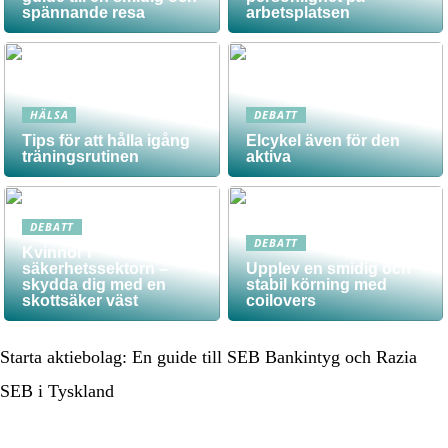
spännande resa
arbetsplatsen
HÄLSA
DEBATT
Tips för att hålla igång
Elcykel även för den
träningsrutinen
aktiva
DEBATT
DEBATT
Kvinnor i
säkerhetssektorn –
Upplev en smidig och
skydda dig med en
stabil körning med
skottsäker väst
coilovers
Starta aktiebolag: En guide till SEB Bankintyg och Razia
SEB i Tyskland