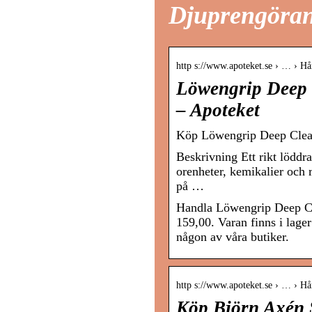
Djuprengöran
http s://www.apoteket.se › … › H
Löwengrip Deep 
– Apoteket
Köp Löwengrip Deep Clean
Beskrivning Ett rikt lödd
orenheter, kemikalier och 
på …
Handla Löwengrip Deep Cl
159,00. Varan finns i lager
någon av våra butiker.
http s://www.apoteket.se › … › H
Köp Björn Axén S