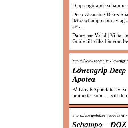
Djuprengörande schampo: b
Deep Cleansing Detox Sham
detoxschampo som avlägsna
av …
Damernas Värld | Vi har te
Guide till vilka hår som 
http s://www.apotea.se › lowengr
Löwengrip Deep 
Apotea
På LloydsApotek har vi sc
produkter som … Vill du d
http s://dozapotek.se › produkter 
Schampo – DOZ 