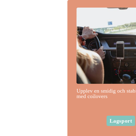
Upplev en smidig och stab
med coilovers
Lagsport