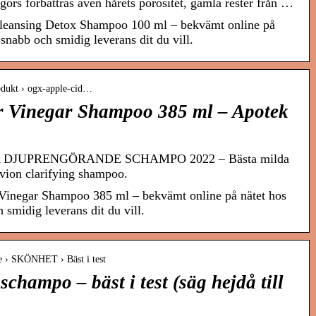
görs förbättras även hårets porositet, gamla rester från …
leansing Detox Shampoo 100 ml – bekvämt online på
snabb och smidig leverans dit du vill.
rodukt › ogx-apple-cid…
 Vinegar Shampoo 385 ml – Apotek
STA DJUPRENGÖRANDE SCHAMPO 2022 – Bästa milda
ion clarifying shampoo.
Vinegar Shampoo 385 ml – bekvämt online på nätet hos
 smidig leverans dit du vill.
se › SKÖNHET › Bäst i test
champo – bäst i test (säg hejdå till