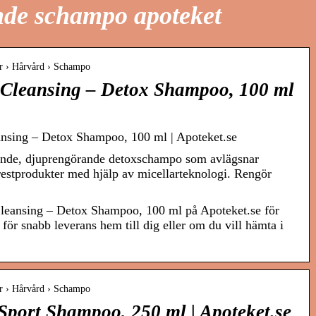
de schampo apoteket
år › Hårvård › Schampo
Cleansing – Detox Shampoo, 100 ml
sing – Detox Shampoo, 100 ml | Apoteket.se
rande, djuprengörande detoxschampo som avlägsnar
restprodukter med hjälp av micellarteknologi. Rengör
eansing – Detox Shampoo, 100 ml på Apoteket.se för
 för snabb leverans hem till dig eller om du vill hämta i
år › Hårvård › Schampo
port Shampoo, 250 ml | Apoteket.se