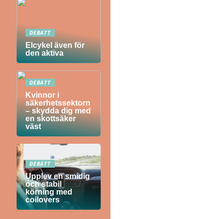
DEBATT
Elcykel även för
den aktiva
DEBATT
Kvinnor i
säkerhetssektorn
– skydda dig med
en skottsäker
väst
DEBATT
Upplev en smidig
och stabil
körning med
coilovers