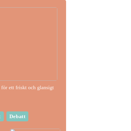
för ett friskt och glansigt
t
Debatt