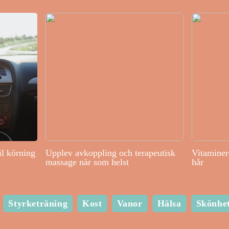
il körning
Upplev avkoppling och terapeutisk
Vitaminer 
massage när som helst
hår
Styrketräning
Kost
Vanor
Hälsa
Skönhe