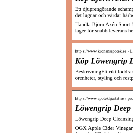
Ett djuprengörande schampo
det lugnar och vårdar hårbo
Handla Björn Axén Sport S
lager för snabb leverans he
http s://www.kronansapotek.se ›
Köp Löwengrip 
BeskrivningEtt rikt löddr
orenheter, styling och res
http s://www.apotekhjartat.se › p
Löwengrip Deep 
Löwengrip Deep Cleansing
OGX Apple Cider Vinegar