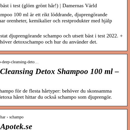
äst i test (glöm grönt hår!) | Damernas Värld
poo 100 ml är ett rikt löddrande, djuprengörande
r orenheter, kemikalier och restprodukter med hjälp
stat djuprengörande schampo och utsett bäst i test 2022. +
behöver detoxschampo och hur du använder det.
ip-deep-cleansing-deto…
Cleansing Detox Shampoo 100 ml –
hampo för de flesta hårtyper: behöver du skonsamma
etoxa håret hittar du också schampo som djuprengör.
› har › schampo
Apotek.se