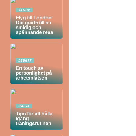
VANOR
Flyg till London:
Din guide till en
smidig och
spännande resa
DEBATT
En touch av
personlighet på
arbetsplatsen
HÄLSA
Tips för att hålla
igång
träningsrutinen