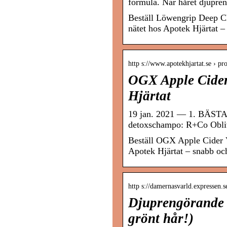
formula. När håret djupren
Beställ Löwengrip Deep C
nätet hos Apotek Hjärtat – 
http s://www.apotekhjartat.se › p
OGX Apple Cider
Hjärtat
19 jan. 2021 — 1. BÄ
detoxschampo: R+Co Obliv
Beställ OGX Apple Cider 
Apotek Hjärtat – snabb och
http s://damernasvarld.expressen.
Djuprengörande s
grönt hår!)