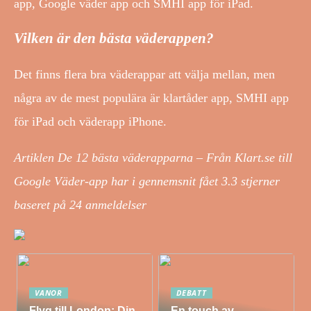
app, Google väder app och SMHI app för iPad.
Vilken är den bästa väderappen?
Det finns flera bra väderappar att välja mellan, men
några av de mest populära är klartåder app, SMHI app
för iPad och väderapp iPhone.
Artiklen De 12 bästa väderapparna – Från Klart.se till
Google Väder-app har i gennemsnit fået
3.3
stjerner
baseret på
24
anmeldelser
VANOR
DEBATT
Flyg till London: Din
En touch av