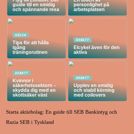
guide till en smidig
personlighet på
och spännande resa
arbetsplatsen
HÄLSA
DEBATT
Tips för att hålla
igång
Elcykel även för den
träningsrutinen
aktiva
DEBATT
DEBATT
Kvinnor i
säkerhetssektorn –
Upplev en smidig
skydda dig med en
och stabil körning
skottsäker väst
med coilovers
Starta aktiebolag: En guide till SEB Bankintyg och
Razia SEB i Tyskland