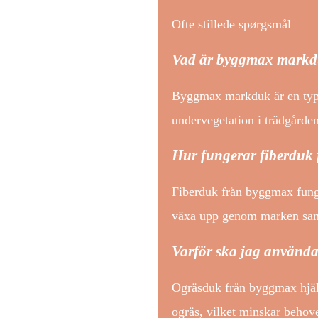
Ofte stillede spørgsmål
Vad är byggmax mark
Byggmax markduk är en typ a
undervegetation i trädgården
Hur fungerar fiberduk
Fiberduk från byggmax funge
växa upp genom marken samt
Varför ska jag använd
Ogräsduk från byggmax hjälpe
ogräs, vilket minskar beho