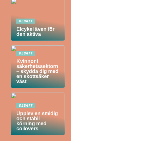
DEBATT
Elcykel även för
den aktiva
DEBATT
Kvinnor i
säkerhetssektorn
– skydda dig med
en skottsäker
väst
DEBATT
Upplev en smidig
och stabil
körning med
coilovers