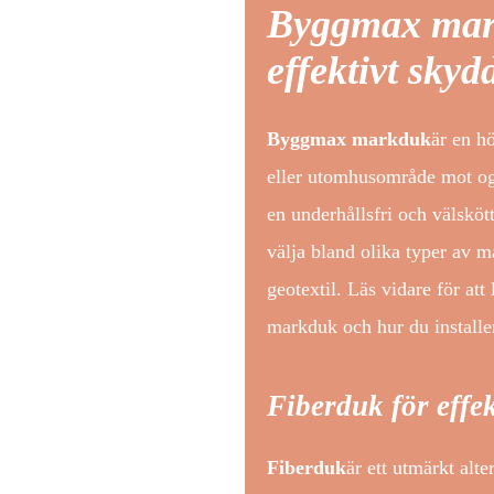
Byggmax mark
effektivt sky
Byggmax markduk
är en hö
eller utomhusområde mot ogr
en underhållsfri och välsköt
välja bland olika typer av 
geotextil. Läs vidare för a
markduk och hur du installer
Fiberduk för effe
Fiberduk
är ett utmärkt alte