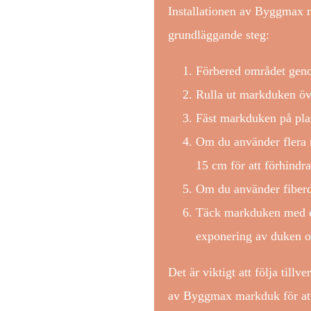
Installationen av Byggmax m
grundläggande steg:
Förbered området genom
Rulla ut markduken öve
Fäst markduken på plats
Om du använder flera m
15 cm för att förhindra
Om du använder fiberdu
Täck markduken med ett 
exponering av duken oc
Det är viktigt att följa tillv
av Byggmax markduk för att s