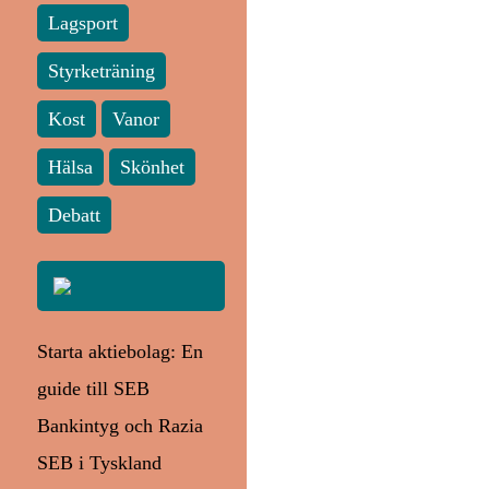
Lagsport
Styrketräning
Kost
Vanor
Hälsa
Skönhet
Debatt
Starta aktiebolag: En
guide till SEB
Bankintyg och Razia
SEB i Tyskland