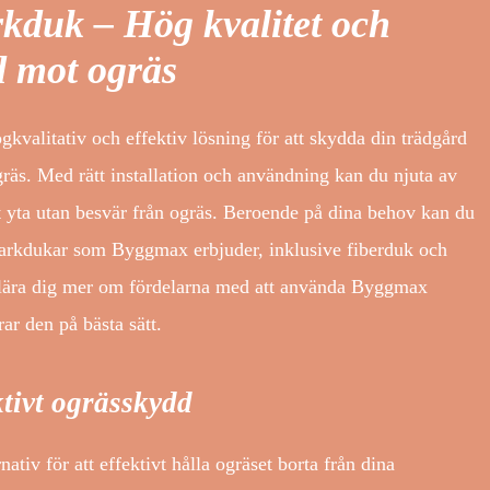
duk – Hög kvalitet och
dd mot ogräs
gkvalitativ och effektiv lösning för att skydda din trädgård
äs. Med rätt installation och användning kan du njuta av
t yta utan besvär från ogräs. Beroende på dina behov kan du
markdukar som Byggmax erbjuder, inklusive fiberduk och
tt lära dig mer om fördelarna med att använda Byggmax
ar den på bästa sätt.
ktivt ogrässkydd
rnativ för att effektivt hålla ogräset borta från dina