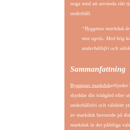
noga med att använda rätt t
underhåll.
“Byggmax markduk är d
mot ogräs. Med hög kval
underhållsfri och välsk
Sammanfattning
Byggmax markduk
erbjuder 
skyddar din trädgård eller 
underhållsfri och välskött y
av markduk beroende på dina
markduk är det pålitliga val