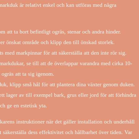
arkduk är relativt enkel och kan utföras med några
 att ta bort befintligt ogräs, stenar och andra hinder.
r önskat område och klipp den till önskad storlek.
 med markpinnar för att säkerställa att den inte rör sig.
arkdukar, se till att de överlappar varandra med cirka 10-
 ogräs att ta sig igenom.
k, klipp små hål för att plantera dina växter genom duken.
lager av till exempel bark, grus eller jord för att förhindra
h ge en estetisk yta.
erkarens instruktioner när det gäller installation och underhåll
äkerställa dess effektivitet och hållbarhet över tiden. Var