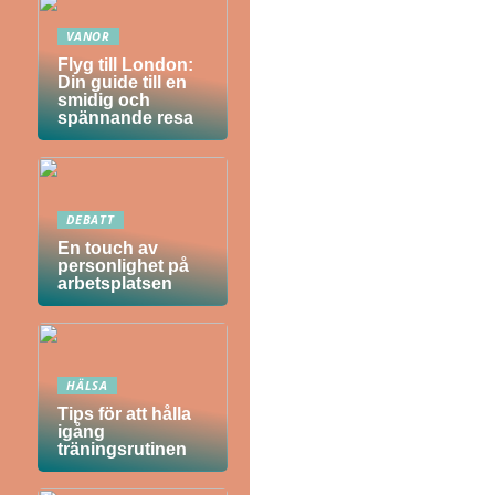
VANOR
Flyg till London:
Din guide till en
smidig och
spännande resa
DEBATT
En touch av
personlighet på
arbetsplatsen
HÄLSA
Tips för att hålla
igång
träningsrutinen