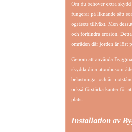
Om du behöver extra skydd o
fungerar på liknande sätt so
ogräsets tillväxt. Men dess
och förhindra erosion. Detta
områden där jorden är löst 
Genom att använda Byggmax g
skydda dina utomhusområden.
belastningar och är motstån
också förstärka kanter för at
plats.
Installation av 