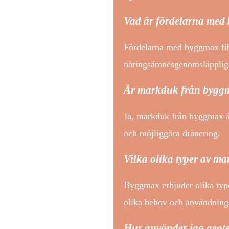
Vad är fördelarna med
Fördelarna med byggmax fib
näringsämnesgenomsläppligh
Är markduk från byggm
Ja, markduk från byggmax är
och möjliggöra dränering.
Vilka olika typer av m
Byggmax erbjuder olika typ
olika behov och användnin
Hur använder jag geot