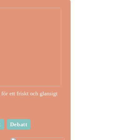
för ett friskt och glansigt
t
Debatt