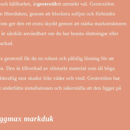
ch hållbarhet, är
geotextil
ett utmärkt val. Geotextilen
m fiberduken, genom att blockera solljus och förhindra
utom ger den ett extra skydd genom att stärka markstrukturen
 är särskilt användbart om du har branta sluttningar eller
packad.
eotextil får du en robust och pålitlig lösning för att
 Den är tillverkad av slitstarkt material som tål höga
dskraftig mot skador från väder och vind. Geotextilen har
t underlätta installationen och säkerställa att den ligger på
Byggmax markduk