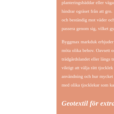
planteringsbäddar eller väg
hindrar ogräset från att gro
och beständig mot väder och
passera genom sig, vilket gyn
Byggmax markduk erbjuder ol
möta olika behov. Oavsett 
trädgårdslandet eller längs 
viktigt att välja rätt tjockl
användning och hur mycket 
med olika tjocklekar som ka
Geotextil för extr