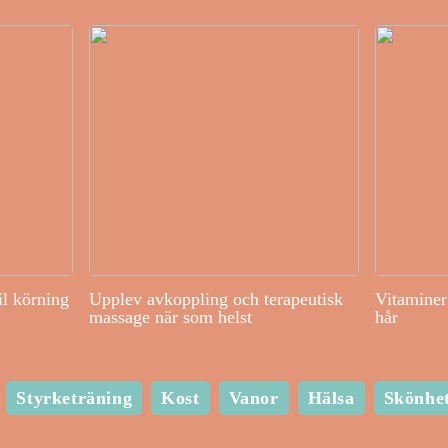
il körning
Upplev avkoppling och terapeutisk
Vitaminer 
massage när som helst
hår
Styrketräning
Kost
Vanor
Hälsa
Skönhe