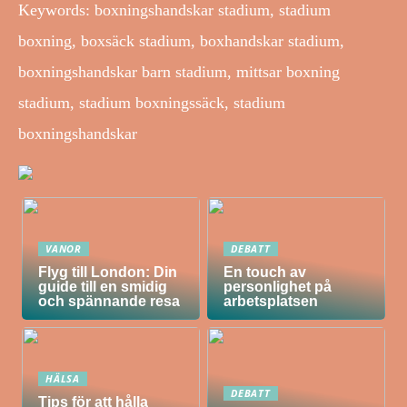
Keywords: boxningshandskar stadium, stadium
boxning, boxsäck stadium, boxhandskar stadium,
boxningshandskar barn stadium, mittsar boxning
stadium, stadium boxningssäck, stadium
boxningshandskar
VANOR
DEBATT
Flyg till London: Din
En touch av
guide till en smidig
personlighet på
och spännande resa
arbetsplatsen
HÄLSA
DEBATT
Tips för att hålla