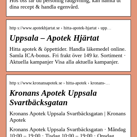
Hos oss får du personlig rådgivning, kan hämta ut
dina recept & handla egenvård.
http s://www.apotekhjartat.se › hitta-apotek-hjartat › upp…
Uppsala – Apotek Hjärtat
Hitta apotek & öppettider. Handla läkemedel online.
Samla ICA-bonus. Fri frakt över 149 kr. Sortiment ·
Aktuella kampanjer Visa alla aktuella kampanjer.
http s://www.kronansapotek.se › hitta-apotek › kronans-…
Kronans Apotek Uppsala
Svartbäcksgatan
Kronans Apotek Uppsala Svartbäcksgatan | Kronans
Apotek
Kronans Apotek Uppsala Svartbäcksgatan · Måndag
10:00 – 19:00 · Tisdag 10:00 – 19:00 · Onsdag