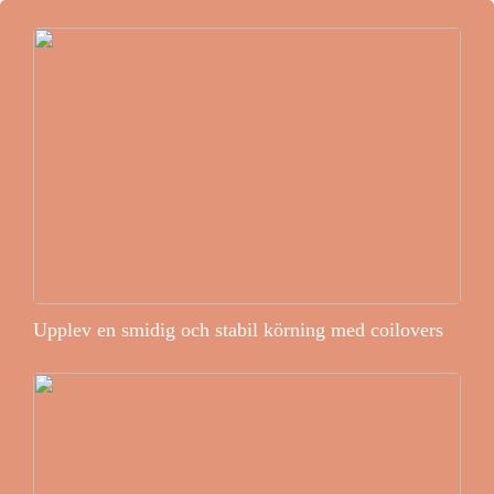
Upplev en smidig och stabil körning med coilovers