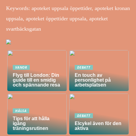
Keywords: apoteket uppsala öppettider, apoteket kronan
uppsala, apoteket öppettider uppsala, apoteket
svartbäcksgatan
VANOR
DEBATT
Flyg till London: Din
En touch av
guide till en smidig
personlighet på
och spännande resa
arbetsplatsen
HÄLSA
DEBATT
Tips för att hålla
igång
Elcykel även för den
träningsrutinen
aktiva