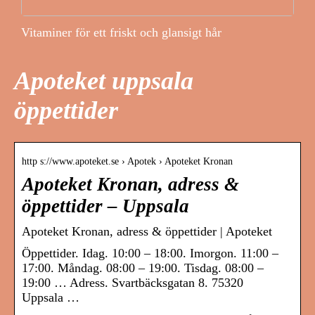
Vitaminer för ett friskt och glansigt hår
Apoteket uppsala
öppettider
http s://www.apoteket.se › Apotek › Apoteket Kronan
Apoteket Kronan, adress &
öppettider – Uppsala
Apoteket Kronan, adress & öppettider | Apoteket
Öppettider. Idag. 10:00 – 18:00. Imorgon. 11:00 –
17:00. Måndag. 08:00 – 19:00. Tisdag. 08:00 –
19:00 … Adress. Svartbäcksgatan 8. 75320
Uppsala …