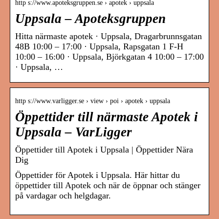
http s://www.apoteksgruppen.se › apotek › uppsala
Uppsala – Apoteksgruppen
Hitta närmaste apotek · Uppsala, Dragarbrunnsgatan
48B 10:00 – 17:00 · Uppsala, Rapsgatan 1 F-H
10:00 – 16:00 · Uppsala, Björkgatan 4 10:00 – 17:00
· Uppsala, …
http s://www.varligger.se › view › poi › apotek › uppsala
Öppettider till närmaste Apotek i
Uppsala – VarLigger
Öppettider till Apotek i Uppsala | Öppettider Nära
Dig
Öppettider för Apotek i Uppsala. Här hittar du
öppettider till Apotek och när de öppnar och stänger
på vardagar och helgdagar.