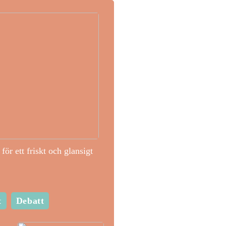
för ett friskt och glansigt
t
Debatt