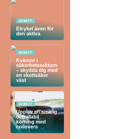
DEBATT
Elcykel även för
den aktiva
DEBATT
Kvinnor i
säkerhetssektorn
– skydda dig med
en skottsäker
väst
DEBATT
Upplev en smidig
och stabil
körning med
coilovers