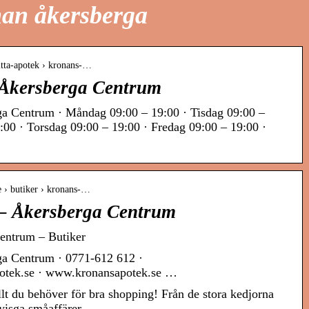
nan åkersberga
itta-apotek › kronans-…
Åkersberga Centrum
a Centrum · Måndag 09:00 – 19:00 · Tisdag 09:00 –
:00 · Torsdag 09:00 – 19:00 · Fredag 09:00 – 19:00 ·
e › butiker › kronans-…
– Åkersberga Centrum
entrum – Butiker
a Centrum · 0771-612 612 ·
otek.se · www.kronansapotek.se …
t du behöver för bra shopping! Från de stora kedjorna
yisga småaffärer.