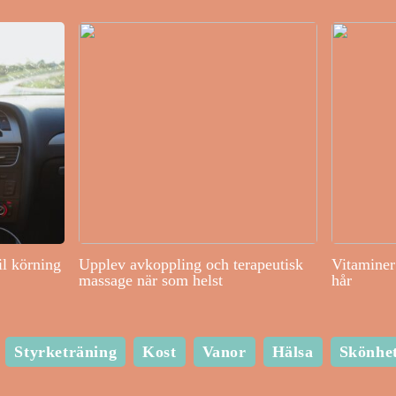
il körning
Upplev avkoppling och terapeutisk
Vitaminer 
massage när som helst
hår
Styrketräning
Kost
Vanor
Hälsa
Skönhe