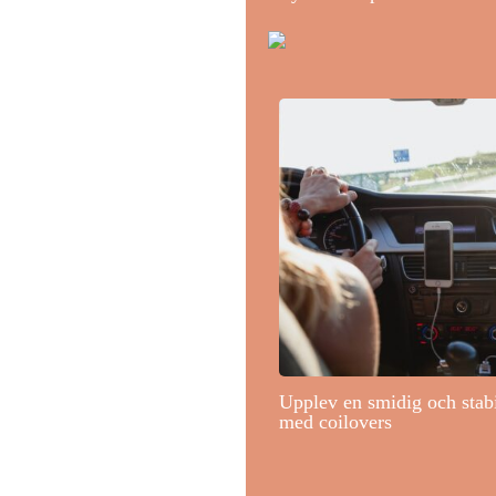
Upplev en smidig och stab
med coilovers