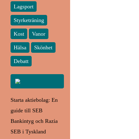
Lagsport
Styrketräning
Kost
Vanor
Hälsa
Skönhet
Debatt
Starta aktiebolag: En
guide till SEB
Bankintyg och Razia
SEB i Tyskland