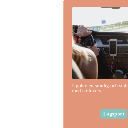
Upplev en smidig och stab
med coilovers
Lagsport