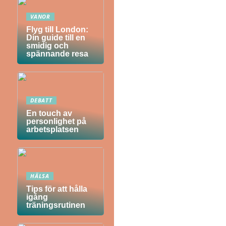
VANOR
Flyg till London:
Din guide till en
smidig och
spännande resa
DEBATT
En touch av
personlighet på
arbetsplatsen
HÄLSA
Tips för att hålla
igång
träningsrutinen