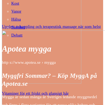
Kost
Vanor
Hälsa
Upplev avkoppling och terapeutisk massage när som helst
Skönhet
Debatt
Apotea mygga
http s://www.apotea.se › mygga
Myggfri Sommar? – Köp MyggA på
Apotea.se
Vitaminer för ett friskt och glansigt hår
Mygga är sedan många år Sveriges ledande myggmedel
och finns i flera varianter för att passa olika behov och