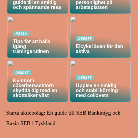
guide till en smidig
personlighet på
och spännande resa
arbetsplatsen
HÄLSA
DEBATT
Tips för att hålla
igång
Elcykel även för den
träningsrutinen
aktiva
DEBATT
DEBATT
Kvinnor i
säkerhetssektorn –
Upplev en smidig
skydda dig med en
och stabil körning
skottsäker väst
med coilovers
Starta aktiebolag: En guide till SEB Bankintyg och
Razia SEB i Tyskland