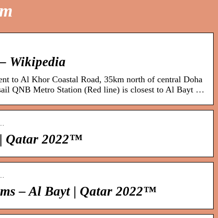
um
 – Wikipedia
nt to Al Khor Coastal Road, 35km north of central Doha
ail QNB Metro Station (Red line) is closest to Al Bayt …
a…
 | Qatar 2022™
a…
ums – Al Bayt | Qatar 2022™