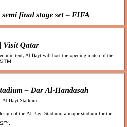
 semi final stage set – FIFA
| Visit Qatar
Bedouin tent, Al Bayt will host the opening match of the
022TM
a…
Stadium – Dar Al-Handasah
 Al Bayt Stadium
design of the Al-Bayt Stadium, a major stadium for the
022™.