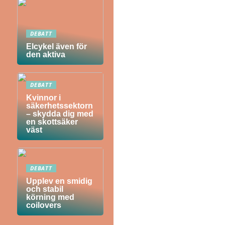
DEBATT
Elcykel även för
den aktiva
DEBATT
Kvinnor i
säkerhetssektorn
– skydda dig med
en skottsäker
väst
DEBATT
Upplev en smidig
och stabil
körning med
coilovers