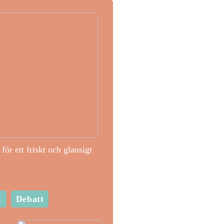
för ett friskt och glansigt
t
Debatt