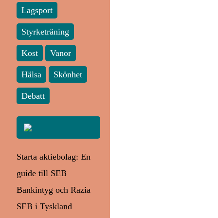
Lagsport
Styrketräning
Kost
Vanor
Hälsa
Skönhet
Debatt
Starta aktiebolag: En
guide till SEB
Bankintyg och Razia
SEB i Tyskland