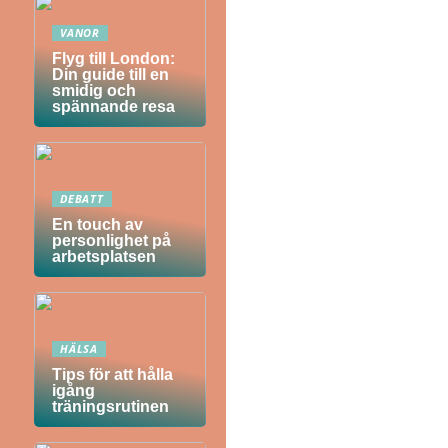
VANOR
Flyg till London:
Din guide till en
smidig och
spännande resa
DEBATT
En touch av
personlighet på
arbetsplatsen
HÄLSA
Tips för att hålla
igång
träningsrutinen