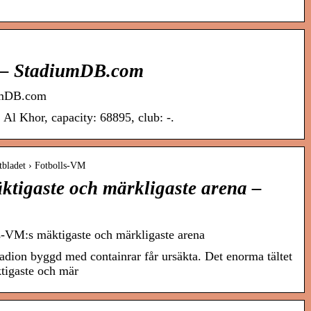
 – StadiumDB.com
umDB.com
Al Khor, capacity: 68895, club: -.
rtbladet › Fotbolls-VM
ktigaste och märkligaste arena –
s-VM:s mäktigaste och märkligaste arena
ion byggd med containrar får ursäkta. Det enorma tältet
tigaste och mär