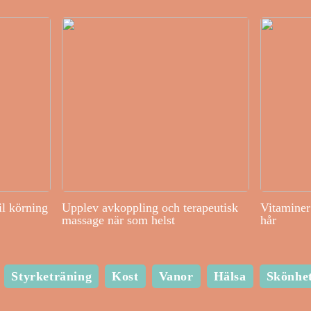
il körning
Upplev avkoppling och terapeutisk
Vitaminer 
massage när som helst
hår
Styrketräning
Kost
Vanor
Hälsa
Skönhe